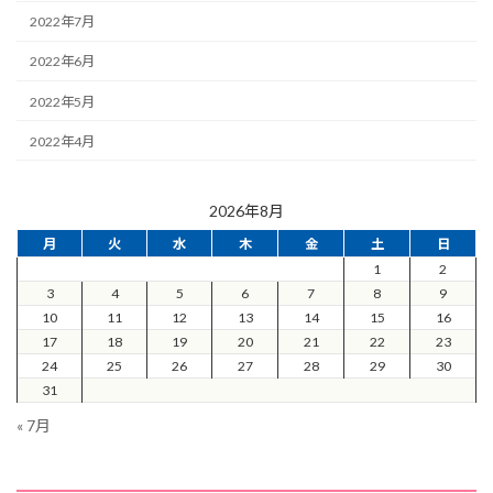
2022年7月
2022年6月
2022年5月
2022年4月
2026年8月
月
火
水
木
金
土
日
1
2
3
4
5
6
7
8
9
10
11
12
13
14
15
16
17
18
19
20
21
22
23
24
25
26
27
28
29
30
31
« 7月