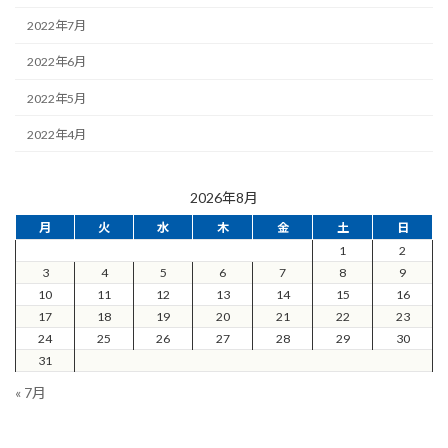
2022年7月
2022年6月
2022年5月
2022年4月
2026年8月
月
火
水
木
金
土
日
1
2
3
4
5
6
7
8
9
10
11
12
13
14
15
16
17
18
19
20
21
22
23
24
25
26
27
28
29
30
31
« 7月