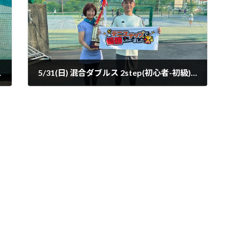
o
o
k
戸テニス倶楽部
5/31(日) 混合ダブルス 2step(初心者-初級) 立場テニスコート
2026年6月15日