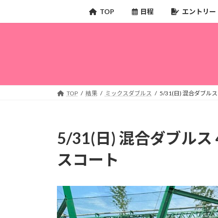
コ
ナ
TOP
日程
エントリー
ン
ビ
テ
ゲ
ン
ー
ツ
シ
へ
ョ
ス
ン
キ
に
TOP
結果
ミックスダブルス
5/31(日) 混合ダブル
ッ
移
プ
動
5/31(日) 混合ダブルス
スコート