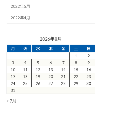
2022年5月
2022年4月
2026年8月
月
火
水
木
金
土
日
1
2
3
4
5
6
7
8
9
10
11
12
13
14
15
16
17
18
19
20
21
22
23
24
25
26
27
28
29
30
31
« 7月