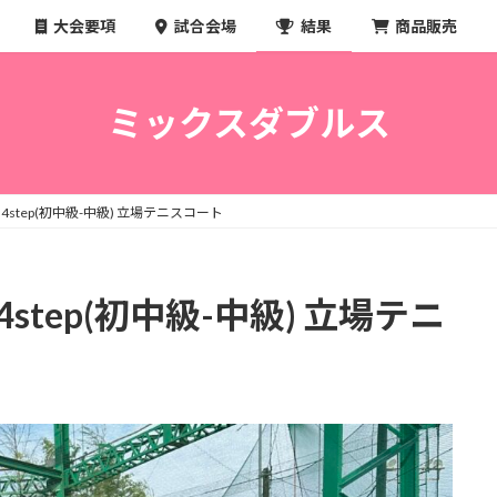
大会要項
試合会場
結果
商品販売
ミックスダブルス
ス 4step(初中級-中級) 立場テニスコート
 4step(初中級-中級) 立場テニ