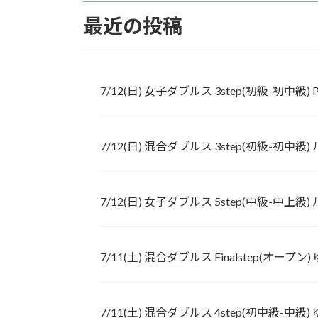
最近の投稿
7/12(日) 女子ダブルス 3step(初級-初中
7/12(日) 混合ダブルス 3step(初級-初中
7/12(日) 女子ダブルス 5step(中級-中上
7/11(土) 混合ダブルス Finalstep(オ
7/11(土) 混合ダブルス 4step(初中級-