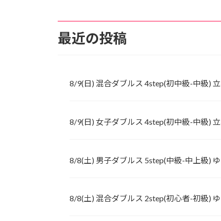
最近の投稿
8/9(日) 混合ダブルス 4step(初中級-中級
8/9(日) 女子ダブルス 4step(初中級-中級
8/8(土) 男子ダブルス 5step(中級-中上
8/8(土) 混合ダブルス 2step(初心者-初