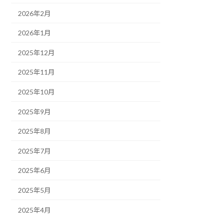
2026年2月
2026年1月
2025年12月
2025年11月
2025年10月
2025年9月
2025年8月
2025年7月
2025年6月
2025年5月
2025年4月