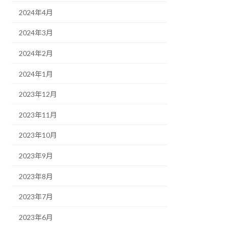
2024年4月
2024年3月
2024年2月
2024年1月
2023年12月
2023年11月
2023年10月
2023年9月
2023年8月
2023年7月
2023年6月