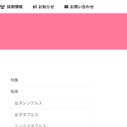
採用情報
お知らせ
お問い合わせ
特集
結果
女子シングルス
女子ダブルス
ミックスダブルス