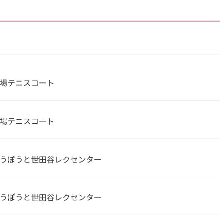
) 立場テニスコート
) 立場テニスコート
級) ゆうぽうと世田谷レクセンター
級) ゆうぽうと世田谷レクセンター