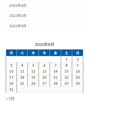
2022年6月
2022年5月
2022年4月
2026年8月
月
火
水
木
金
土
日
1
2
3
4
5
6
7
8
9
10
11
12
13
14
15
16
17
18
19
20
21
22
23
24
25
26
27
28
29
30
31
« 7月